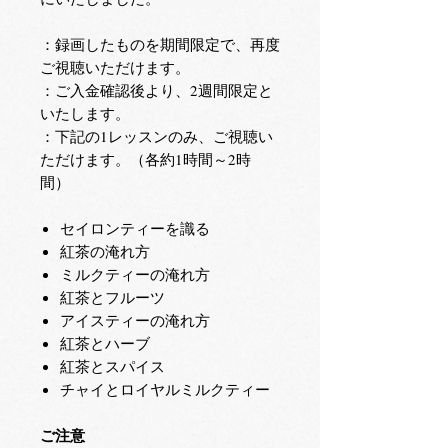
：録画したものを期間限定で、再度
ご視聴いただけます。
：ご入金確認後より、2週間限定と
いたします。
：下記の1レッスンのみ、ご視聴い
ただけます。（各約1時間～2時
間）
セイロンティーを識る
紅茶の淹れ方
ミルクティーの淹れ方
紅茶とフルーツ
アイスティーの淹れ方
紅茶とハーブ
紅茶とスパイス
チャイとロイヤルミルクティー
ご注意