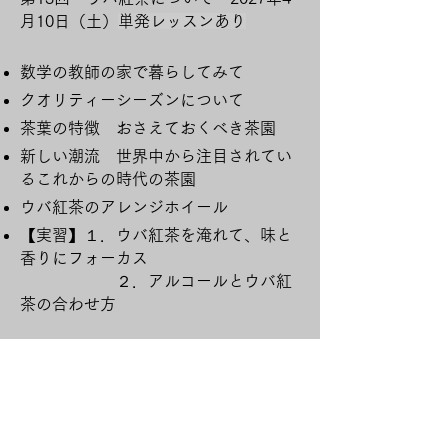
月10日（土）
単発レッスンあり
数学の教師の家で暮らしてみて
クオリティーシーズンについて
茶葉の特徴 おさえておくべき茶園
新しい潮流 世界中から注目されてい
るこれからの時代の茶園
ウバ紅茶のアレンジホイール
​【実習】１．ウバ紅茶を淹れて、味と
香りにフォーカス
２．アルコールとウバ紅
茶の合わせ方
第14回 キャンディー紅茶について
2027年5月8日（土）
13：00​
単発レッ
スンあり