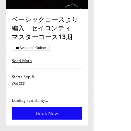
ベーシックコースより
編入 セイロンティ―
マスターコース13期
Available Online
Read More
Starts Sep 5
54,000
¥54,000
Japanese
yen
Loading availability...
Book Now