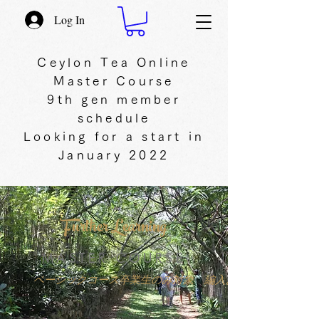
Log In
Ceylon Tea Online
Master Course
9th gen member
schedule
Looking for a start in
January 2022
Further Learning
MASTER COURSE
ベーシックコース卒業生のみ対象 編入お申し込みは下部