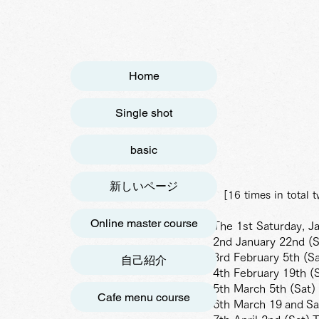
Home
Single shot
basic
新しいページ
[16 times in total
Online master course
The 1st Saturday, J
2nd January 22nd (S
3rd February 5th (S
自己紹介
4th February 19th (S
5th March 5th (Sat)
Cafe menu course
6th March 19
and
Sa