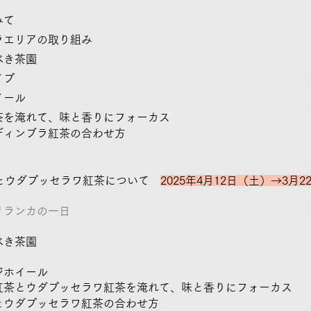
てみて
ブラエリアの取り組み
べき茶園
イプ
イール
茶を淹れて、味と香りにフォーカス
ンブラ紅茶の合わせ方
茶とウダプッセラワ紅茶について
2025年4月12日（土）→3月
スリランカの一日
べき茶園
ジホイール
紅茶とウダプッセラワ紅茶を淹れて、味と香りにフォーカス
プッセラワ紅茶の合わせ方