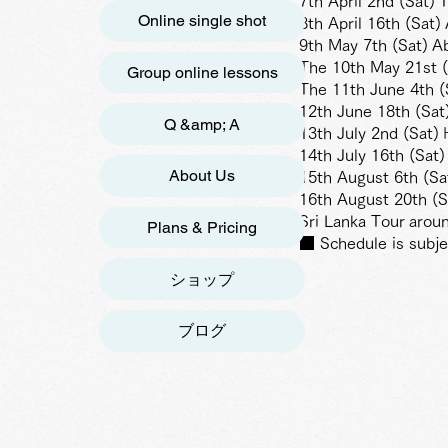
7th April 2nd (Sat)
T
Online single shot
8th April 16th (Sat)
9th May 7th (Sat)
A
The 10th May 21st (
Group online lessons
The 11th June 4th (
12th June 18th (Sat
Q &amp; A
13th July 2nd (Sat)
14th July 16th (Sat
About Us
15th August 6th (Sa
16th August 20th (S
Sri Lanka Tour
arou
Plans & Pricing
■ Schedule is subje
ショップ
ブログ