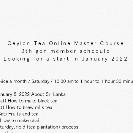
Ceylon Tea Online Master Course
9th gen member schedule
Looking for a start in January 2022
 twice a month / Saturday / 10:00 am
to 1 hour to 1 hour 30 minu
anuary 8, 2022 About Sri Lanka
at) How to make black tea
at) How to brew milk tea
at) Fruits and tea
 How to make chai
turday,
field (tea plantation) process