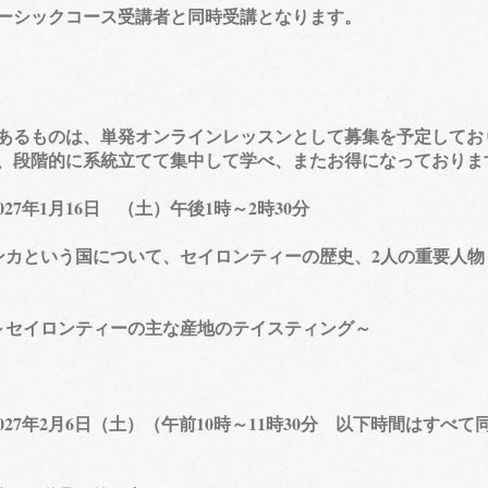
​コース受講者と同時受講となります。
るものは、単発オンラインレッスンとして募集を予定してお
階的に系統立てて集中して学べ、またお得になっておりま
7年1月16日 （土）午後1時～2時30分
カという国について、セイロンティーの歴史、2人の重要人物
セイロンティーの主な産地のテイスティング～
027年2月6日（土）（午前10時～11時30分 以下時間はすべて