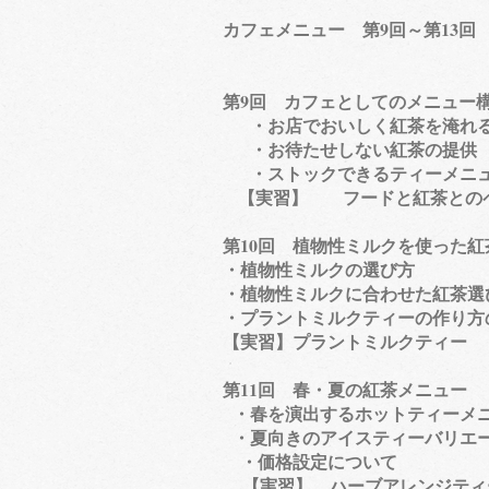
​カフェメニュー 第9回～第13回
第9回 カフェとしてのメニュ
・お店でおいしく紅茶を淹れ
・お待たせしない紅茶の提供
・ストックできるティーメニ
【実習】 フードと紅茶との
​第10回 植物性ミルクを使
・植物性ミルクの選び方
・植物性ミルクに合わせた紅茶選
・プラントミルクティーの作り方
【実習】プラントミルクティー
第11回 春・夏の紅
・春を演出するホットティーメ
・夏向きのアイスティーバリエ
・価格設定について
【実習】 ハーブアレンジティー